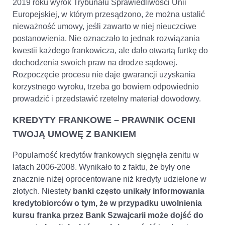
2019 roku wyrok Trybunału Sprawiedliwości Unii
Europejskiej, w którym przesądzono, że można ustalić
nieważność umowy, jeśli zawarto w niej nieuczciwe
postanowienia. Nie oznaczało to jednak rozwiązania
kwestii każdego frankowicza, ale dało otwartą furtkę do
dochodzenia swoich praw na drodze sądowej.
Rozpoczęcie procesu nie daje gwarancji uzyskania
korzystnego wyroku, trzeba go bowiem odpowiednio
prowadzić i przedstawić rzetelny materiał dowodowy.
KREDYTY FRANKOWE – PRAWNIK OCENI
TWOJĄ UMOWĘ Z BANKIEM
Popularność kredytów frankowych sięgnęła zenitu w
latach 2006-2008. Wynikało to z faktu, że były one
znacznie niżej oprocentowane niż kredyty udzielone w
złotych. Niestety
banki często unikały informowania
kredytobiorców o tym, że w przypadku uwolnienia
kursu franka przez Bank Szwajcarii może dojść do