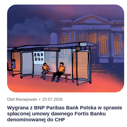
Olaf Maciejowski
23.07.2026
P
Wygrana z BNP Paribas Bank Polska w sprawie
P
spłaconej umowy dawnego Fortis Banku
2
denominowanej do CHF
o