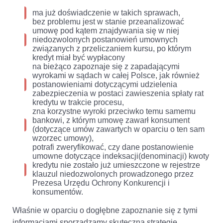
ma już doświadczenie w takich sprawach,
bez problemu jest w stanie przeanalizować
umowę pod kątem znajdywania się w niej
niedozwolonych postanowień umownych
związanych z przeliczaniem kursu, po którym
kredyt miał być wypłacony
na bieżąco zapoznaje się z zapadającymi
wyrokami w sądach w całej Polsce, jak również
postanowieniami dotyczącymi udzielenia
zabezpieczenia w postaci zawieszenia spłaty rat
kredytu w trakcie procesu,
zna korzystne wyroki przeciwko temu samemu
bankowi, z którym umowę zawarł konsument
(dotyczące umów zawartych w oparciu o ten sam
wzorzec umowy),
potrafi zweryfikować, czy dane postanowienie
umowne dotyczące indeksacji(denominacji) kwoty
kredytu nie zostało już umieszczone w rejestrze
klauzul niedozwolonych prowadzonego przez
Prezesa Urzędu Ochrony Konkurencji i
konsumentów.
Właśnie w oparciu o dogłębne zapoznanie się z tymi
informacjami sporządzamy skuteczną strategię