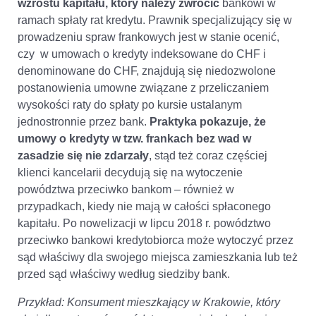
wzrostu kapitału, który należy zwrócić
bankowi w
ramach spłaty rat kredytu. Prawnik specjalizujący się w
prowadzeniu spraw frankowych jest w stanie ocenić,
czy w umowach o kredyty indeksowane do CHF i
denominowane do CHF, znajdują się niedozwolone
postanowienia umowne związane z przeliczaniem
wysokości raty do spłaty po kursie ustalanym
jednostronnie przez bank.
Praktyka pokazuje, że
umowy o kredyty w tzw. frankach bez wad w
zasadzie się nie zdarzały
, stąd też coraz częściej
klienci kancelarii decydują się na wytoczenie
powództwa przeciwko bankom – również w
przypadkach, kiedy nie mają w całości spłaconego
kapitału. Po nowelizacji w lipcu 2018 r. powództwo
przeciwko bankowi kredytobiorca może wytoczyć przez
sąd właściwy dla swojego miejsca zamieszkania lub też
przed sąd właściwy według siedziby bank.
Przykład: Konsument mieszkający w Krakowie, który