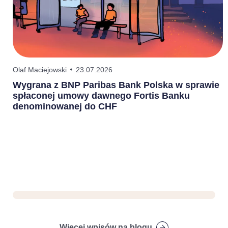
Olaf Maciejowski
23.07.2026
P
Wygrana z BNP Paribas Bank Polska w sprawie
P
spłaconej umowy dawnego Fortis Banku
2
denominowanej do CHF
o
Więcej wpisów na blogu