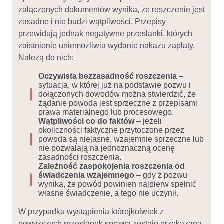
załączonych dokumentów wynika, że roszczenie jest
zasadne i nie budzi wątpliwości. Przepisy
przewidują jednak negatywne przesłanki, których
zaistnienie uniemożliwia wydanie nakazu zapłaty.
Należą do nich:
Oczywista bezzasadność roszczenia
–
sytuacja, w której już na podstawie pozwu i
dołączonych dowodów można stwierdzić, że
żądanie powoda jest sprzeczne z przepisami
prawa materialnego lub procesowego.
Wątpliwości co do faktów
– jeżeli
okoliczności faktyczne przytoczone przez
powoda są niejasne, wzajemnie sprzeczne lub
nie pozwalają na jednoznaczną ocenę
zasadności roszczenia.
Zależność zaspokojenia roszczenia od
świadczenia wzajemnego
– gdy z pozwu
wynika, że powód powinien najpierw spełnić
własne świadczenie, a tego nie uczynił.
W przypadku wystąpienia którejkolwiek z
powyższych przesłanek sprawa zostaje przekazana