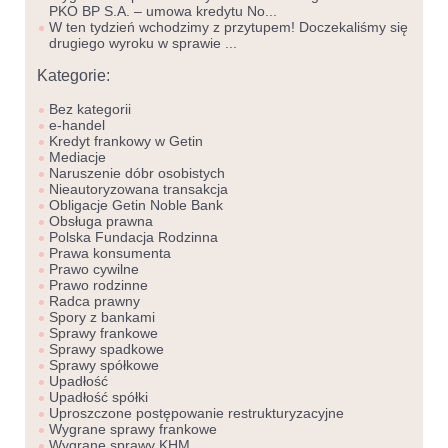
PKO BP S.A. – umowa kredytu No...
W ten tydzień wchodzimy z przytupem! Doczekaliśmy się
drugiego wyroku w sprawie ...
Kategorie:
Bez kategorii
e-handel
Kredyt frankowy w Getin
Mediacje
Naruszenie dóbr osobistych
Nieautoryzowana transakcja
Obligacje Getin Noble Bank
Obsługa prawna
Polska Fundacja Rodzinna
Prawa konsumenta
Prawo cywilne
Prawo rodzinne
Radca prawny
Spory z bankami
Sprawy frankowe
Sprawy spadkowe
Sprawy spółkowe
Upadłość
Upadłość spółki
Uproszczone postępowanie restrukturyzacyjne
Wygrane sprawy frankowe
Wygrane sprawy KHM