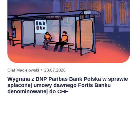
Olaf Maciejowski
23.07.2026
P
Wygrana z BNP Paribas Bank Polska w sprawie
P
spłaconej umowy dawnego Fortis Banku
2
denominowanej do CHF
o