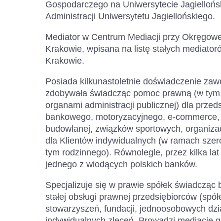
Gospodarczego na Uniwersytecie Jagiellońs
Administracji Uniwersytetu Jagiellońskiego.
Mediator w Centrum Mediacji przy Okręgow
Krakowie, wpisana na listę stałych mediat
Krakowie.
Posiada kilkunastoletnie doświadczenie zaw
zdobywała świadcząc pomoc prawną (w tym r
organami administracji publicznej) dla przed
bankowego, motoryzacyjnego, e-commerce, 
budowlanej, związków sportowych, organizac
dla Klientów indywidualnych (w ramach szer
tym rodzinnego). Równolegle, przez kilka la
jednego z wiodących polskich banków.
Specjalizuje się w prawie spółek świadczą
stałej obsługi prawnej przedsiębiorców (sp
stowarzyszeń, fundacji, jednoosobowych dzi
indywidualnych zleceń. Prowadzi mediacje 