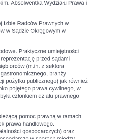
kim. Absolwentka Wydziału Prawa i
ej Izbie Radców Prawnych w
orów w Sądzie Okręgowym w
odowe. Praktyczne umiejętności
eprezentację przed sądami i
siębiorców (m.in. z sektora
gastronomicznego, branży
ji pożytku publicznego) jak również
oko pojętego prawa cywilnego, w
t była członkiem działu prawnego
c bieżącą pomoc prawną w ramach
ółek prawa handlowego,
ałalności gospodarczych) oraz
gospodarcze w sporach między