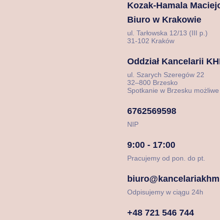
Kozak-Hamala Maciejo
Biuro w Krakowie
ul. Tarłowska 12/13 (III p.)
31-102 Kraków
Oddział Kancelarii K
ul. Szarych Szeregów 22
32–800 Brzesko
Spotkanie w Brzesku możliwe
6762569598
NIP
9:00 - 17:00
Pracujemy od pon. do pt.
biuro@kancelariakhm
Odpisujemy w ciągu 24h
+48 721 546 744