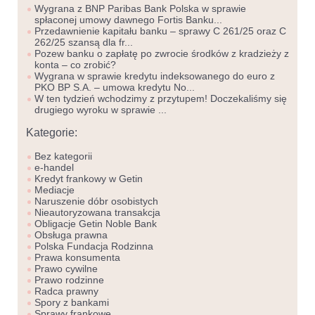
Wygrana z BNP Paribas Bank Polska w sprawie
spłaconej umowy dawnego Fortis Banku...
Przedawnienie kapitału banku – sprawy C 261/25 oraz C
262/25 szansą dla fr...
Pozew banku o zapłatę po zwrocie środków z kradzieży z
konta – co zrobić?
Wygrana w sprawie kredytu indeksowanego do euro z
PKO BP S.A. – umowa kredytu No...
W ten tydzień wchodzimy z przytupem! Doczekaliśmy się
drugiego wyroku w sprawie ...
Kategorie:
Bez kategorii
e-handel
Kredyt frankowy w Getin
Mediacje
Naruszenie dóbr osobistych
Nieautoryzowana transakcja
Obligacje Getin Noble Bank
Obsługa prawna
Polska Fundacja Rodzinna
Prawa konsumenta
Prawo cywilne
Prawo rodzinne
Radca prawny
Spory z bankami
Sprawy frankowe