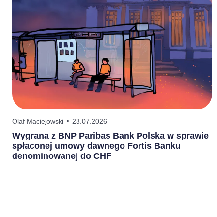
Olaf Maciejowski
23.07.2026
P
Wygrana z BNP Paribas Bank Polska w sprawie
P
spłaconej umowy dawnego Fortis Banku
2
denominowanej do CHF
o