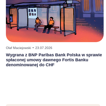
Olaf Maciejowski
23.07.2026
P
Wygrana z BNP Paribas Bank Polska w sprawie
P
spłaconej umowy dawnego Fortis Banku
2
denominowanej do CHF
o