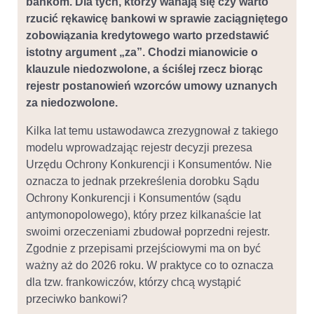
bankom. Dla tych, którzy wahają się czy warto
rzucić rękawicę bankowi w sprawie zaciągniętego
zobowiązania kredytowego warto przedstawić
istotny argument „za”. Chodzi mianowicie o
klauzule niedozwolone, a ściślej rzecz biorąc
rejestr postanowień wzorców umowy uznanych
za niedozwolone.
Kilka lat temu ustawodawca zrezygnował z takiego
modelu wprowadzając rejestr decyzji prezesa
Urzędu Ochrony Konkurencji i Konsumentów. Nie
oznacza to jednak przekreślenia dorobku Sądu
Ochrony Konkurencji i Konsumentów (sądu
antymonopolowego), który przez kilkanaście lat
swoimi orzeczeniami zbudował poprzedni rejestr.
Zgodnie z przepisami przejściowymi ma on być
ważny aż do 2026 roku. W praktyce co to oznacza
dla tzw. frankowiczów, którzy chcą wystąpić
przeciwko bankowi?