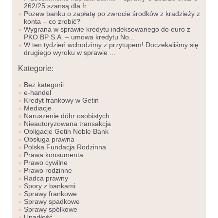
262/25 szansą dla fr...
Pozew banku o zapłatę po zwrocie środków z kradzieży z
konta – co zrobić?
Wygrana w sprawie kredytu indeksowanego do euro z
PKO BP S.A. – umowa kredytu No...
W ten tydzień wchodzimy z przytupem! Doczekaliśmy się
drugiego wyroku w sprawie ...
Kategorie:
Bez kategorii
e-handel
Kredyt frankowy w Getin
Mediacje
Naruszenie dóbr osobistych
Nieautoryzowana transakcja
Obligacje Getin Noble Bank
Obsługa prawna
Polska Fundacja Rodzinna
Prawa konsumenta
Prawo cywilne
Prawo rodzinne
Radca prawny
Spory z bankami
Sprawy frankowe
Sprawy spadkowe
Sprawy spółkowe
Upadłość