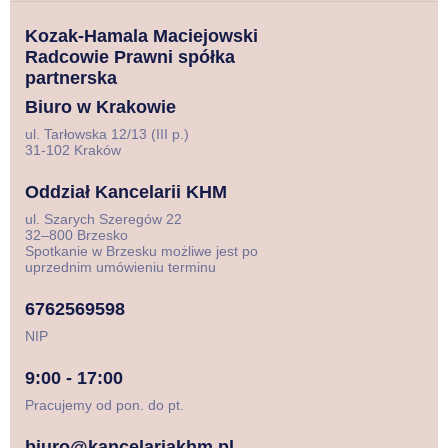
Kozak-Hamala Maciejowski
Radcowie Prawni spółka
partnerska
Biuro w Krakowie
ul. Tarłowska 12/13 (III p.)
31-102 Kraków
Oddział Kancelarii KHM
ul. Szarych Szeregów 22
32–800 Brzesko
Spotkanie w Brzesku możliwe jest po
uprzednim umówieniu terminu
6762569598
NIP
9:00 - 17:00
Pracujemy od pon. do pt.
biuro@kancelariakhm.pl