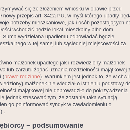
wstrzymywać się ze złożeniem wniosku w obawie przed
nowy przepis art. 342a PU, w myśl którego upadły będ
woje potrzeby mieszkaniowe, jak i osób pozostających n
dłości wchodzić będzie lokal mieszkalny albo dom
y. Suma wydzielana upadłemu odpowiadać będzie
szkalnego w tej samej lub sąsiedniej miejscowości za
równo małżonek upadłego jak i rozwiedziony małżonek
a lub zarzutu żądać uznania rozdzielności majątkowej 
 (
prawo rodzinne
). Warunkiem jest jednak to, że w chwil
wiedziony) małżonek nie wiedział o istnieniu podstawy d
ielności majątkowej nie doprowadziło do pokrzywdzenia
się jednak stresować tym, że zostanie taką sytuacją
nien go poinformować syndyk w zawiadomieniu o
) .
iębiorcy – podsumowanie