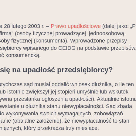
a 28 lutego 2003 r. –
Prawo upadłościowe
(dalej jako: „
 „firmą” (osoby fizycznej prowadzącej jednoosobową
soby fizycznej (konsumenta). Wprowadzone przepisy
dsiębiorcy wpisanego do CEIDG na podstawie przepisów
ość konsumencką.
się na upadłość przedsiębiorcy?
otychczas sąd musiał oddalić wniosek dłużnika, o ile ten
ub istotnie zwiększył jej stopień umyślnie lub wskutek
ywna przesłanka ogłoszenia upadłości). Aktualnie istotn
owstanie u dłużnika stanu niewypłacalności. Sąd zbada
ość do wykonywania swoich wymagalnych zobowiązań
anie (obalalne założenie), że niewypłacalność to stan
ężnych, który przekracza trzy miesiące.