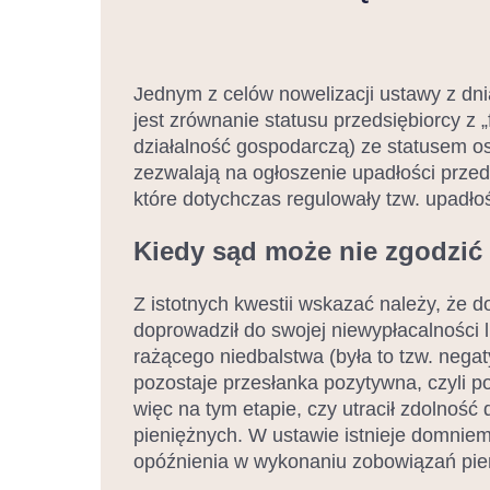
Jednym z celów nowelizacji ustawy z dni
jest zrównanie statusu przedsiębiorcy z
działalność gospodarczą) ze statusem o
zezwalają na ogłoszenie upadłości prze
które dotychczas regulowały tzw. upadł
Kiedy sąd może nie zgodzić 
Z istotnych kwestii wskazać należy, że d
doprowadził do swojej niewypłacalności l
rażącego niedbalstwa (była to tzw. negat
pozostaje przesłanka pozytywna, czyli p
więc na tym etapie, czy utracił zdoln
pieniężnych. W ustawie istnieje domniem
opóźnienia w wykonaniu zobowiązań pieni