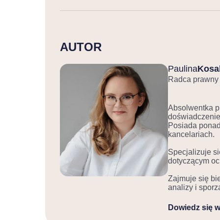
AUTOR
Paulina
Kosa
Radca prawny
Absolwentka p
doświadczenie 
Posiada ponad
kancelariach.
Specjalizuje 
dotyczącym oc
Zajmuje się bi
analizy i spor
Dowiedz się w