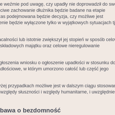
ie weźmie pod uwagę, czy upadły nie doprowadził do sw
zciwe zachowanie dłużnika będzie badane na etapie
czas podejmowana będzie decyzja, czy możliwe jest
enie będzie wyłączone tylko w wyjątkowych sytuacjach tj
calności lub istotnie zwiększył jej stopień w sposób cel
i składowych majątku oraz celowe nieregulowanie
 zgłoszenia wniosku o ogłoszenie upadłości w stosunku d
łościowe, w którym umorzono całość lub część jego
ej przypadkach możliwe jest w dalszym ciągu stosowa
 względy słuszności i względy humanitarne, i uwzględnie
 obawa o bezdomność