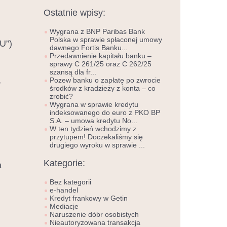
Ostatnie wpisy:
Wygrana z BNP Paribas Bank
Polska w sprawie spłaconej umowy
PU”)
dawnego Fortis Banku...
Przedawnienie kapitału banku –
sprawy C 261/25 oraz C 262/25
szansą dla fr...
,
Pozew banku o zapłatę po zwrocie
środków z kradzieży z konta – co
zrobić?
Wygrana w sprawie kredytu
indeksowanego do euro z PKO BP
S.A. – umowa kredytu No...
W ten tydzień wchodzimy z
przytupem! Doczekaliśmy się
drugiego wyroku w sprawie ...
Kategorie:
a
Bez kategorii
e-handel
Kredyt frankowy w Getin
Mediacje
Naruszenie dóbr osobistych
Nieautoryzowana transakcja