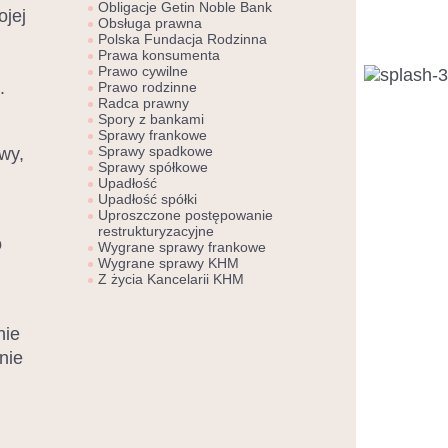
Obligacje Getin Noble Bank
ojej
Obsługa prawna
Polska Fundacja Rodzinna
Prawa konsumenta
Prawo cywilne
.
Prawo rodzinne
Radca prawny
Spory z bankami
Sprawy frankowe
Sprawy spadkowe
owy,
Sprawy spółkowe
Upadłość
Upadłość spółki
Uproszczone postępowanie
restrukturyzacyjne
o
Wygrane sprawy frankowe
Wygrane sprawy KHM
Z życia Kancelarii KHM
nie
nie