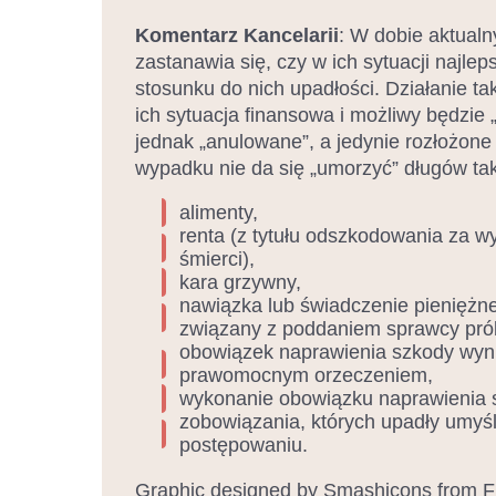
Komentarz Kancelarii
: W dobie aktual
zastanawia się, czy w ich sytuacji najle
stosunku do nich upadłości. Działanie tak
ich sytuacja finansowa i możliwy będzie 
jednak „anulowane”, a jedynie rozłożone 
wypadku nie da się „umorzyć” długów tak
alimenty,
renta (z tytułu odszkodowania za wy
śmierci),
kara grzywny,
nawiązka lub świadczenie pieniężne
związany z poddaniem sprawcy prób
obowiązek naprawienia szkody wyni
prawomocnym orzeczeniem,
wykonanie obowiązku naprawienia 
zobowiązania, których upadły umyślni
postępowaniu.
Graphic designed by Smashicons from Fla