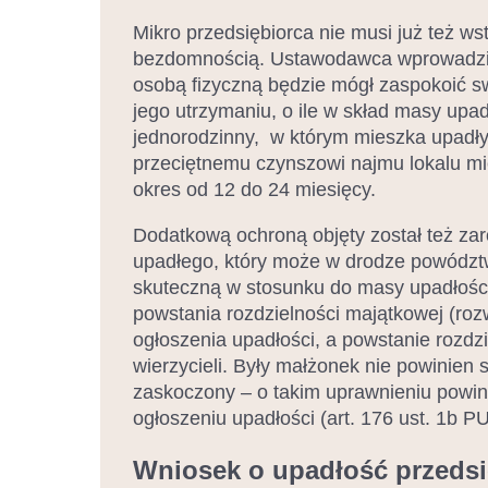
Mikro przedsiębiorca nie musi już też 
bezdomnością. Ustawodawca wprowadził 
osobą fizyczną będzie mógł zaspokoić s
jego utrzymaniu, o ile w skład masy upa
jednorodzinny, w którym mieszka upadł
przeciętnemu czynszowi najmu lokalu mie
okres od 12 do 24 miesięcy.
Dodatkową ochroną objęty został też za
upadłego, który może w drodze powództw
skuteczną w stosunku do masy upadłości
powstania rozdzielności majątkowej (roz
ogłoszenia upadłości, a powstanie rozdz
wierzycieli. Były małżonek nie powinien 
zaskoczony – o takim uprawnieniu powi
ogłoszeniu upadłości (art. 176 ust. 1b PU
Wniosek o upadłość przeds